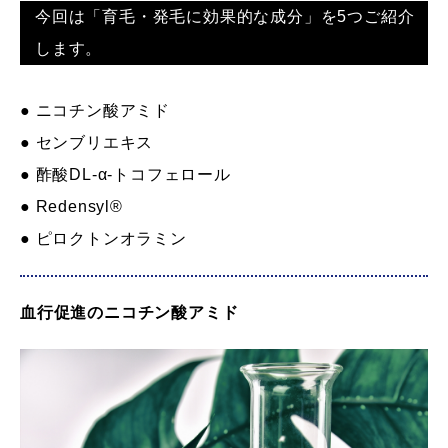
今回は「育毛・発毛に効果的な成分」を5つご紹介
します。
● ニコチン酸アミド
● センブリエキス
● 酢酸DL-α-トコフェロール
● Redensyl®
● ピロクトンオラミン
血行促進のニコチン酸アミド